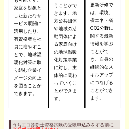
も可能です。
更新研修で
うことがで
家庭を対象と
は、環境、
きます。地
した新たなサ
省エネ・省
方公共団体
ービス展開に
CO2分野に
や地域の活
活用したり、
関する最新
動団体によ
有資格者を社
情報を学ぶ
る家庭向け
員に増やすこ
ことがで
の地球温暖
とで、地球温
き、自身の
化対策事業
暖化対策に取
継続的なス
に対し、主
り組む企業イ
キルアップ
体的に関わ
メージの向上
につなげる
っていくこ
を図ることが
ことができ
とができま
できます。
ます。
す。
うちエコ診断士資格試験の受験申込みをする前に