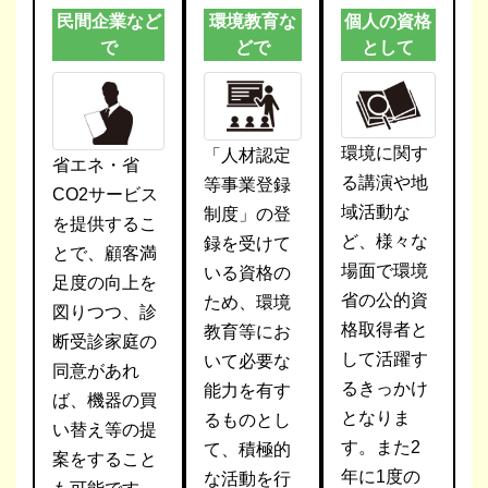
民間企業など
環境教育な
個人の資格
で
どで
として
環境に関す
「人材認定
省エネ・省
る講演や地
等事業登録
CO2サービス
域活動な
制度」の登
を提供するこ
ど、様々な
録を受けて
とで、顧客満
場面で環境
いる資格の
足度の向上を
省の公的資
ため、環境
図りつつ、診
格取得者と
教育等にお
断受診家庭の
して活躍す
いて必要な
同意があれ
るきっかけ
能力を有す
ば、機器の買
となりま
るものとし
い替え等の提
す。また2
て、積極的
案をすること
年に1度の
な活動を行