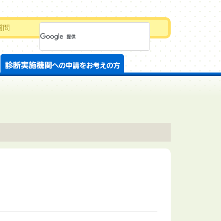
質問
診断士資格を取得したい方
診断実施機関への申請